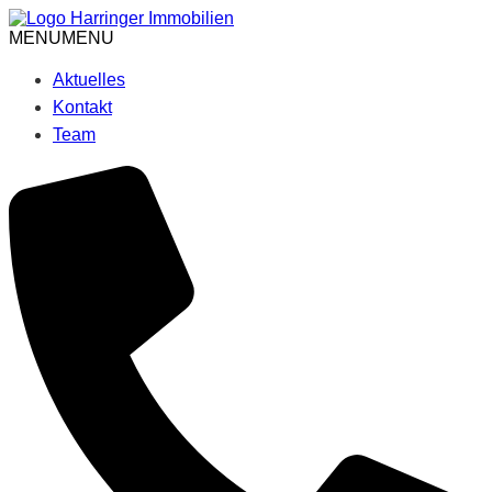
Skip
to
MENU
MENU
content
Aktuelles
Kontakt
Team