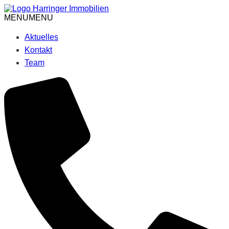
Skip
to
MENU
MENU
content
Aktuelles
Kontakt
Team