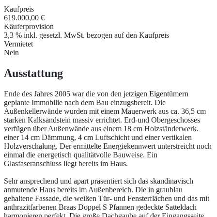
Kaufpreis
619.000,00 €
Käuferprovision
3,3 % inkl. gesetzl. MwSt. bezogen auf den Kaufpreis
Vermietet
Nein
Ausstattung
Ende des Jahres 2005 war die von den jetzigen Eigentümern
geplante Immobilie nach dem Bau einzugsbereit. Die
Außenkellerwände wurden mit einem Mauerwerk aus ca. 36,5 cm
starken Kalksandstein massiv errichtet. Erd-und Obergeschosses
verfügen über Außenwände aus einem 18 cm Holzständerwerk.
einer 14 cm Dämmung, 4 cm Luftschicht und einer vertikalen
Holzverschalung. Der ermittelte Energiekennwert unterstreicht noch
einmal die energetisch qualitätvolle Bauweise. Ein
Glasfaseranschluss liegt bereits im Haus.
Sehr ansprechend und apart präsentiert sich das skandinavisch
anmutende Haus bereits im Außenbereich. Die in graublau
gehaltene Fassade, die weißen Tür- und Fensterflächen und das mit
anthrazitfarbenen Braas Doppel S Pfannen gedeckte Satteldach
harmonieren perfekt. Die große Dachgaube auf der Eingangsseite