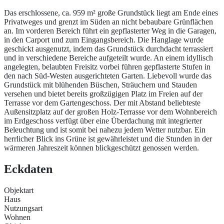
Das erschlossene, ca. 959 m² große Grundstück liegt am Ende eines
Privatweges und grenzt im Süden an nicht bebaubare Grünflächen
an. Im vorderen Bereich führt ein gepflasterter Weg in die Garagen,
in den Carport und zum Eingangsbereich. Die Hanglage wurde
geschickt ausgenutzt, indem das Grundstück durchdacht terrassiert
und in verschiedene Bereiche aufgeteilt wurde. An einem idyllisch
angelegten, belaubten Freisitz vorbei führen gepflasterte Stufen in
den nach Süd-Westen ausgerichteten Garten. Liebevoll wurde das
Grundstück mit blühenden Büschen, Sträuchern und Stauden
versehen und bietet bereits großzügigen Platz im Freien auf der
Terrasse vor dem Gartengeschoss. Der mit Abstand beliebteste
Außensitzplatz auf der großen Holz-Terrasse vor dem Wohnbereich
im Erdgeschoss verfügt über eine Überdachung mit integrierter
Beleuchtung und ist somit bei nahezu jedem Wetter nutzbar. Ein
herrlicher Blick ins Grüne ist gewährleistet und die Stunden in der
wärmeren Jahreszeit können blickgeschützt genossen werden.
Eckdaten
Objektart
Haus
Nutzungsart
Wohnen