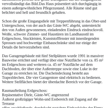
vervollständigt das Bild.Das Haus präsentiert sich durchgängig in
einem außergewöhnlichen Pflegezustand. Alle Räume sind gut
belichtet und hell und freundlich gehalten.
Schon die große Eingangsdiele mit Treppenführung in das Ober-und
Untergeschoss, von der auch das Gäste-WC abgeht, unterstreicht
den von Außen gewonnenen, einladenden Eindruck eindrucksvoll.
Weiße, schwere Zimmer- und Haustüren im Landhausstil im
Erdgeschoss, Stuckleisten, Kunststofffenster mit innenliegenden
Sprossen und hochwertige Einbauschränke sind nur einige der
Details die hervorzuheben sind.
Das Garagengebäude mit fünf Stellplätzen wurde 1991 in massiver
Bauweise errichtet und verfügt über eine Nutzfläche von ca. 85 m²
im Erdgeschoss und weiteren ca. 45 m² Nutzfläche auf dem
Dachboden, der über eine Außentreppe sowie eine Luke in der
Garage zu erreichen ist. Die Dacheindeckung besteht aus
Trapezblechen. Die vier Garagentore sind elektrisch zu bedienen.
Weitere Stellflächen bietet der überdachte Bereich vor der Garage.
Raumaufteilung Erdgeschoss:
Repäsentative Diele, Gäste-WC angrenzend
Äußerst großzügiger Wohn-und Essbereich mit Zugang auf die
Terrasse
offen anschließende, durchdacht gestaltete Einbauküche der Firma