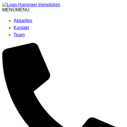
Skip
to
MENU
MENU
content
Aktuelles
Kontakt
Team